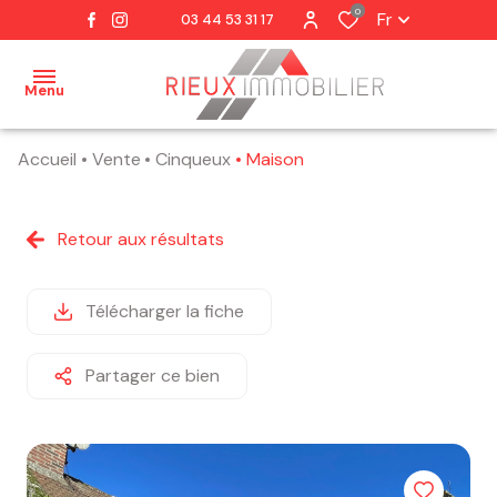
0
Fr
03 44 53 31 17
Menu
Accueil
Vente
Cinqueux
Maison
accueil
notre
Retour aux résultats
agence
notre
Télécharger la fiche
équipe
Partager ce bien
nos
ventes
estimation