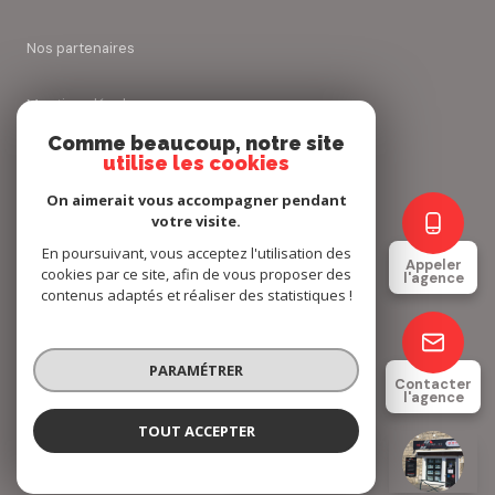
nos partenaires
mentions légales
Comme beaucoup, notre site
admin
utilise les cookies
On aimerait vous accompagner pendant
politique rgpd
votre visite.
En poursuivant, vous acceptez l'utilisation des
Appeler
cookies
cookies par ce site, afin de vous proposer des
l'agence
contenus adaptés et réaliser des statistiques !
© 2026 | Tous droits réservés
PARAMÉTRER
Contacter
l'agence
Réalisé par
TOUT ACCEPTER
Rieux Immobilier
Agence