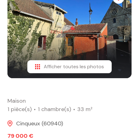
alerte
e-
mail
contact
Afficher toutes les photos
Maison
1 pièce(s)
1 chambre(s)
33 m²
Cinqueux (60940)
79 000 €