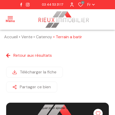
0
Fr
03 44 53 31 17
Menu
Accueil
Vente
Catenoy
Terrain a batir
accueil
notre
Retour aux résultats
agence
notre
Télécharger la fiche
équipe
Partager ce bien
nos
ventes
estimation