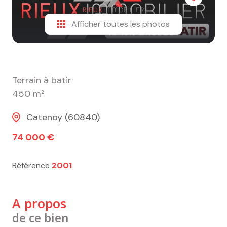
alerte
e-
Afficher toutes les photos
mail
contact
Terrain à batir
450 m²
Catenoy (60840)
74 000 €
Référence
2001
A propos
de ce bien