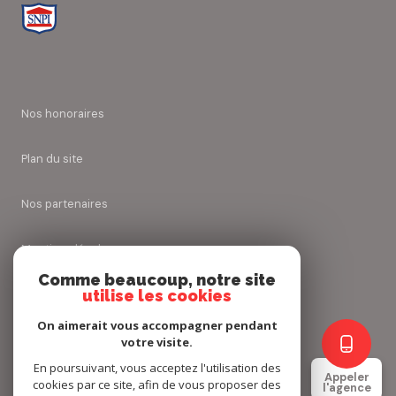
nos honoraires
plan du site
nos partenaires
mentions légales
Comme beaucoup, notre site
utilise les cookies
admin
On aimerait vous accompagner pendant
politique rgpd
votre visite.
En poursuivant, vous acceptez l'utilisation des
Appeler
cookies par ce site, afin de vous proposer des
cookies
l'agence