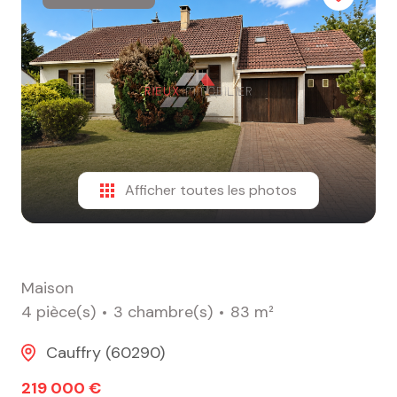
alerte
e-
mail
contact
Afficher toutes les photos
Maison
4 pièce(s)
3 chambre(s)
83 m²
Cauffry (60290)
219 000 €