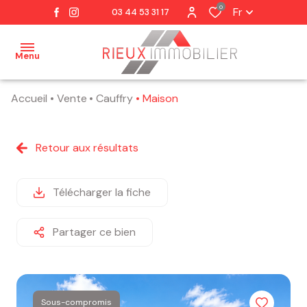
0
Fr
03 44 53 31 17
Menu
Accueil
Vente
Cauffry
Maison
accueil
notre
Retour aux résultats
agence
notre
Télécharger la fiche
équipe
Partager ce bien
nos
ventes
estimation
Sous-compromis