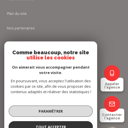
plan du site
nos partenaires
mentions légales
Comme beaucoup, notre site
utilise les cookies
admin
On aimerait vous accompagner pendant
politique rgpd
votre visite.
En poursuivant, vous acceptez l'utilisation des
Appeler
cookies par ce site, afin de vous proposer des
cookies
l'agence
contenus adaptés et réaliser des statistiques !
© 2026 | Tous droits réservés
PARAMÉTRER
Contacter
l'agence
Réalisé par
TOUT ACCEPTER