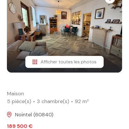
alerte
e-
mail
contact
Afficher toutes les photos
Maison
5 pièce(s)
3 chambre(s)
92 m²
Nointel (60840)
189 500 €