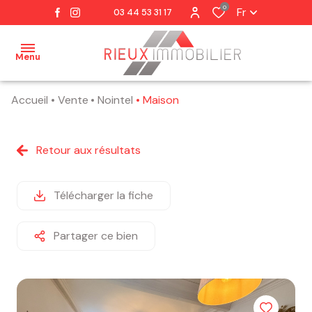
0
Fr
03 44 53 31 17
Menu
Accueil
Vente
Nointel
Maison
accueil
notre
Retour aux résultats
agence
notre
Télécharger la fiche
équipe
Partager ce bien
nos
ventes
estimation